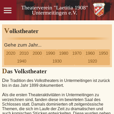
Theaterverein "Laetitia 1908"
Untermeitingen e.V.
V
olkstheater
Gehe zum Jahr...
2020
2010
2000
1990
1980
1970
1960
1950
1940
1930
1920
D
as Volkstheater
D
ie Tradition des Volkstheaters in Untermeitingen ist zurück
bis in das Jahr 1899 dokumentiert.
A
ls die ersten Theateraktivitäten in Untermeitingen zu
verzeichnen sind, fanden diese im bewirteten Saal des
Schlosses statt. Damals dominierten oft zeitgenössische
Themen, die sich im Laufe der Zeit zu dramatischen und
auch komischen Stücken entwickelten. Diese wurden neben