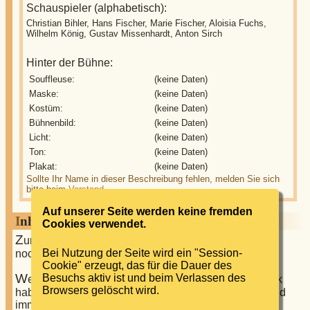
Schauspieler (alphabetisch):
Christian Bihler, Hans Fischer, Marie Fischer, Aloisia Fuchs,
Wilhelm König, Gustav Missenhardt, Anton Sirch
Hinter der Bühne:
Souffleuse:
(keine Daten)
Maske:
(keine Daten)
Kostüm:
(keine Daten)
Bühnenbild:
(keine Daten)
Licht:
(keine Daten)
Ton:
(keine Daten)
Plakat:
(keine Daten)
Sollte Ihr Name in dieser Beschreibung fehlen, melden Sie sich
bitte beim
Vorstand
.
Auf unserer Seite werden keine fremden
Inhalt
Cookies verwendet.
Z
ur Zeit ist für dieses Stück kein Text vorhanden, oder
Bei Nutzung der Seite wird ein "Session-
noch nicht aus dem Archiv aufgetaucht.
Cookie" erzeugt, das für die Dauer des
W
Besuchs aktiv ist und beim Verlassen des
enn Sie interessante Informationen zu diesem Stück
Browsers gelöscht wird.
haben, können Sie sich gerne bei uns melden. Wir sind
immer dankbar für zusätzliche Informationen.